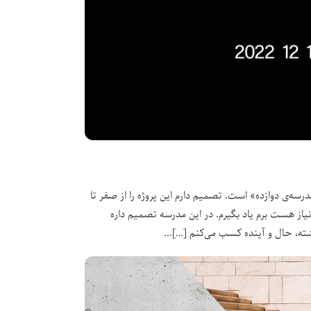
د پروژه‌ی «مدرسه‌ی دوازده» است. تصمیم دارم این پروژه را از صفر تا
یاز هست برم یاد بگیرم. در این مدرسه تصمیم داره
شته، حال و آینده کسب می‌کنم […]