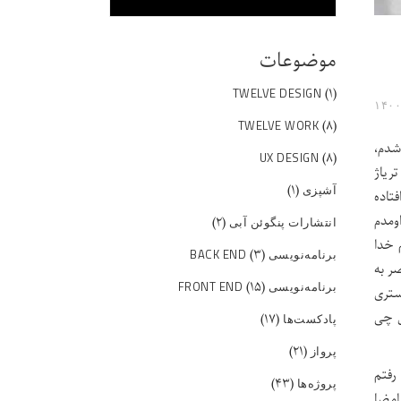
موضوعات
(۱)
TWELVE DESIGN
(۸)
TWELVE WORK
شدم،
(۸)
UX DESIGN
ش تریاژ
(۱)
آشپزی
فتاده
ومدم
(۲)
انتشارات پنگوئن آبی
 خدا
(۳)
برنامه‌نویسی BACK END
ر به
(۱۵)
برنامه‌نویسی FRONT END
ستری
ش چی
(۱۷)
پادکست‌ها
(۲۱)
پرواز
رفتم
(۴۳)
پروژه‌ها
 امضا