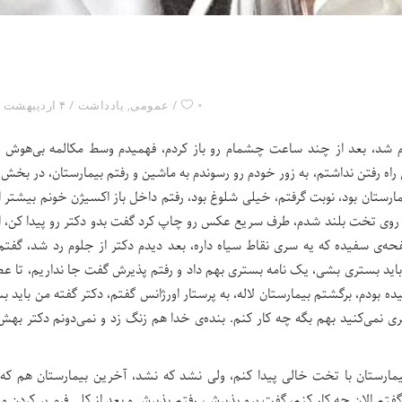
۰
عمومی
,
یادداشت
۴ اردیبهشت ۱۴۰۰
عوام شد، بعد از چند ساعت چشمام رو باز کردم، فهمیدم وسط مکالمه بی‌هوش 
اندازه گرفتم دیدم اومده زیر ۹۰، اصلا حال راه رفتن نداشتم، به زور خودم رو رسوندم به ماشین و رفتم بیمارستان، در بخ
بیمارستان بود، نوبت گرفتم، خیلی شلوغ بود، رفتم داخل باز اکسیژن خونم بیشتر ا
 از روی تخت بلند شدم، طرف سریع عکس رو چاپ کرد گفت بدو دکتر رو پیدا کن، ا
ی سفیده که یه سری نقاط سیاه داره، بعد دیدم دکتر از جلوم رد شد، گفتم
اید بستری بشی، یک نامه‌ بستری بهم داد و رفتم پذیرش گفت جا نداریم، تا عص
بودم، برگشتم بیمارستان لاله، به پرستار اورژانس گفتم، دکتر گفته من باید ب
 نمی‌کنید بهم بگه چه کار کنم. بنده‌ی خدا هم زنگ زد و نمی‌دونم دکتر به
ارستان با تخت خالی پیدا کنم، ولی نشد که نشد، آخرین بیمارستان هم که 
رستار گفتم الان چه کار کنم، گفت برو پذیرش، رفتم پذیرش و بعد از کلی فرم پر کردن و