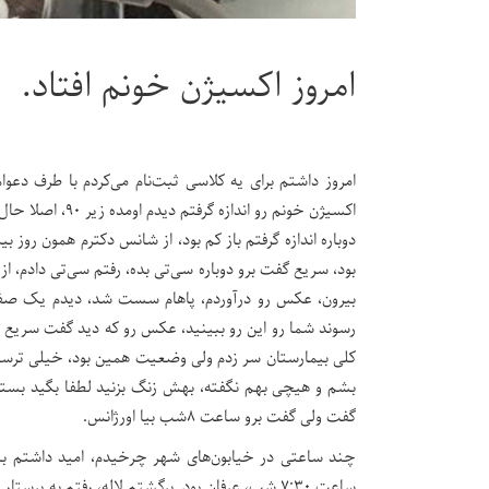
امروز اکسیژن خونم افتاد.
امروز داشتم برای یه کلاسی ثبت‌نام می‌کردم با طرف د
اکسیژن خونم رو 
دوباره اندازه گرفتم باز کم بود، از شانس دکترم همون روز 
بود، سریع گفت برو دوباره سی‌تی بده، رفتم سی‌تی دادم،
بیرون، عکس رو درآوردم، پاهام سست شد، دیدم یک صفحه‌
رسوند شما رو این رو ببینید، عکس رو که دید گفت سریع ب
کلی بیمارستان سر زدم ولی وضعیت همین بود، خیلی ترسیده 
بشم و هیچی بهم نگفته، بهش زنگ بزنید لطفا بگید بستری
گفت ولی گفت برو ساعت ۸شب بیا اورژانس.
چند ساعتی در خیابون‌های شهر چرخیدم، امید داشتم بیم
ساعت ۷:۳۰ شب، عرفان بود. برگشتم لاله، رفتم به پ