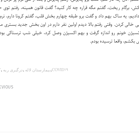
، اونجا هم گفت ۴۰میلیون کارت بکش، برگام ریخت، گفتم مگه قراره چه کار کنید؟ گفت قانون همینه، رفتم توی
ادیم، یه ساک بهم داد و گفت برو طبقه چهارم بخش قلب، گفتم کرونا دارم، نرم 
یی خالی کردن. وقتی رفتم بالا دیدم اولین نفر دارم در اون بخش جدید بستری م
کسیژن خونم رو اندازه گرفت و بهم اکسیژن وصل کرد، خیلی شب ترسناکی بود ب
 بکشم، واقعا ترسیده بودم.
,
,
,
COVID19
بیمارستان لاله
درگیری ریه
ک
EVIOUS