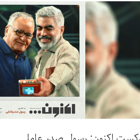
کست اکنون: رسول صدر عاملی