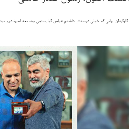
 کارگردان ایرانی که خیلی دوستش داشتم عباس کیارستمی بود، بعد امیرنادری بود،