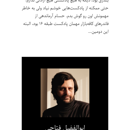
بندری بود، دیگه به هیچ پادکستی هیچ ارادتی ندارم،
حتی ممکنه از پادکست‌هایی خوشم نیاد ولی به خاطر
مهمونش اون رو گوش بدم. حسام آرماندهی از
فاندرهای کافه‌بازار مهمان پادکست طبقه ۱۶ بود، البته
این دومین
ابوالفضل فتاحی