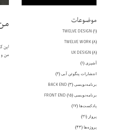
موضوعات
من 
(۱)
TWELVE DESIGN
(۸)
TWELVE WORK
این ک
(۸)
UX DESIGN
من و ت
(۱)
آشپزی
(۲)
انتشارات پنگوئن آبی
(۳)
برنامه‌نویسی BACK END
(۱۵)
برنامه‌نویسی FRONT END
(۱۷)
پادکست‌ها
(۲۱)
پرواز
(۴۳)
پروژه‌ها