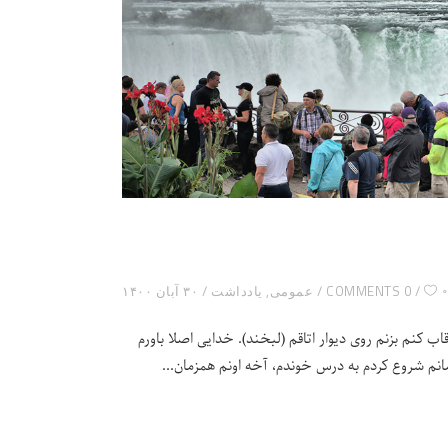
۰
0 COMMENTS
عمومی
,
یادداشت
۳۰ آبان ۱۴۰۰
 کنم بزنم روی دیوار اتاقم (لبخند). خدایی اصلا باورم
نم شروع کردم به درس خوندم، آخه اونم همزمان