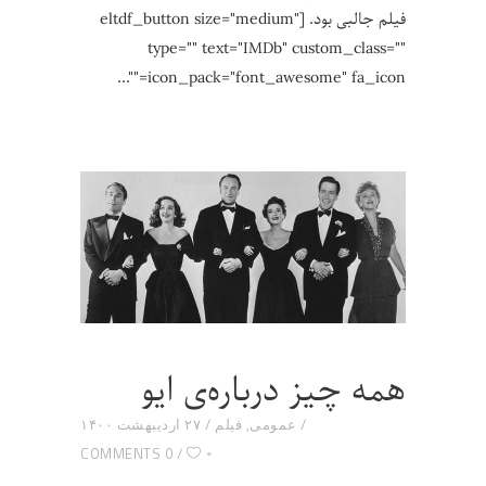
فیلم جالبی بود. [eltdf_button size="medium"
type="" text="IMDb" custom_class=""
icon_pack="font_awesome" fa_icon=""
همه چیز درباره‌ی ایو
عمومی
,
فیلم
۲۷ اردیبهشت ۱۴۰۰
۰
0 COMMENTS