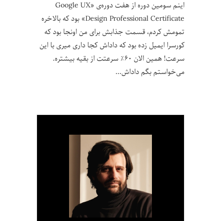
اینم سومین دوره از هفت دوره‌ی «Google UX
Design Professional Certificate» بود که بالاخره
تمومش کردم، قسمت جذابش برای من اونجا بود که
کورسرا ایمیل زده بود که داداش کجا داری میری با این
سرعت! همین الان ۶۰٪ سرعتت از بقیه بیشتره.
می‌خواستم بگم داداش