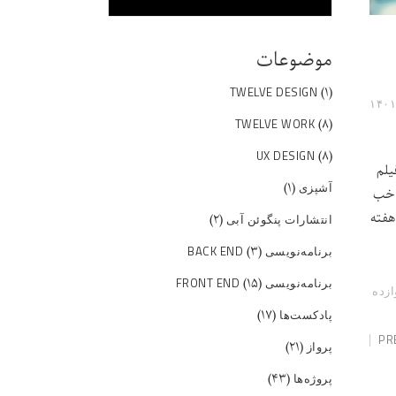
موضوعات
(۱)
TWELVE DESIGN
(۸)
TWELVE WORK
(۸)
UX DESIGN
یلم
(۱)
آشپزی
ی خب
 هفته
(۲)
انتشارات پنگوئن آبی
(۳)
برنامه‌نویسی BACK END
(۱۵)
برنامه‌نویسی FRONT END
ازده
(۱۷)
پادکست‌ها
PR
(۲۱)
پرواز
(۴۳)
پروژه‌ها