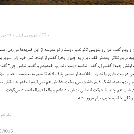
۰
عمومی
,
لیلی
۲۴ دی ۱۴۰۴
من و بهم گفت من رو بنویس تکواندو، دوستام تو مدرسه از این ضربه‌ها می‌زدن، منم
ود بریم تئاتر، بعدش گفت برام یه چیزی بخر! گفتم از اینجا نمی‌خرم ولی سوپرای
 اولش چیه؟ گفتم ل، گفت لباسه دوست ندارم، خندیدم و گفتم لباس چی؟ گفت
 دوست داری یا نداری، خلاصه از مسیر پارک لاله تا منیریه نتونست حدس بزنه،
 دخترم بهم بدید. اشک ذوق داشت می‌ریخت، فکرش هم نمی‌کردم اینقدر عاشقش بش
 هم چند تا حرکت ابتدایی بهش یاد دادم و واقعا فوق‌العاده یاد می‌گرفت.
 و کلی خاطره خوب برام مرور بشه.
,
تکواندو
EVIOUS