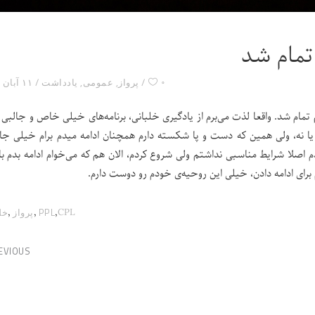
۰
پرواز
,
عمومی
,
یادداشت
۱۱ آبان ۱۴۰۰
بعد از چهار ماه کلاس فشرده، دوره‌ی زمینی CPL هم تمام شد. واقعا لذت می‌برم از یادگیری خلبانی، برنامه‌های خیلی خاص و جال
 یا نه، ولی همین که دست و پا شکسته دارم همچنان ادامه میدم برام خیلی جا
 اصلا شرایط مناسبی نداشتم ولی شروع کردم، الان هم که می‌خوام ادامه بدم با
 برای ادامه دادن، خیلی این روحیه‌ی خودم رو دوست دارم.
,
,
,
CPL
PPL
پرواز
خل
EVIOUS