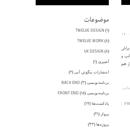
موضوعات
(۱)
TWELVE DESIGN
(۸)
TWELVE WORK
بی براش
(۸)
UX DESIGN
لب و
(۱)
آشپزی
ز هم
(۲)
انتشارات پنگوئن آبی
(۳)
برنامه‌نویسی BACK END
بانی
(۱۵)
برنامه‌نویسی FRONT END
(۱۷)
پادکست‌ها
PR
(۲۱)
پرواز
(۴۳)
پروژه‌ها