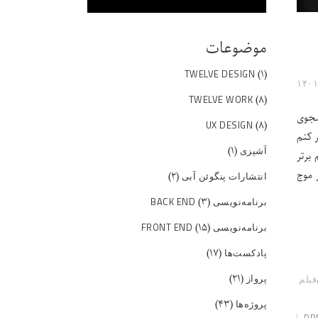
موضوعات
(۱)
TWELVE DESIGN
(۸)
TWELVE WORK
شجوی
(۸)
UX DESIGN
 کنم
(۱)
آشپزی
 برای این فیلم زیاده، شاید آروم آروم کم بشه، چون روز اول جزء ۲۵۰ فیلم برتر
 موج
(۲)
انتشارات پنگوئن آبی
(۳)
برنامه‌نویسی BACK END
(۱۵)
برنامه‌نویسی FRONT END
(۱۷)
پادکست‌ها
(۲۱)
پرواز
فیلم
(۴۳)
پروژه‌ها