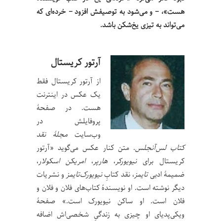
هست»، – و می‌شود به توصیفش افزود – خرده‌ای که
می‌تواند به تیزی یخ‌شکن باشد.
آرتور کریستال
از آرتور کریستال فقط
یک عکس در اینترنت
هست. در صفحۀ
پروفایلش در
وب‌سایت
مجلۀ نقد
کتاب لس‌آنجلس
. متن کنار عکس می‌گوید «آرتور
کریستال برای
نیویورکر
،
هارپر
،
امریکن اسکولار
،
ضمیمۀ ادبی
تایمز
، نقد کتابِ
نیویورک‌تایمز
و نشریات
دیگر نوشته است. او نویسندۀ کتاب‌های فلان و فلان و
فلان است. او ساکن نیویورک است.» صفحۀ
ویکی‌پدیای او چیزی به زندگیِ شخصی‌اش اضافه