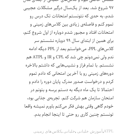
۹۷ شروع شد. بعد از یک‌سال درگیر مشکلات عجیبی
شدم، به حدی که نتونستم امتحانات تک درس رو
تموم کنم و فاصله‌ی زیادی بین کلاس‌های زمینی و
امتحانات افتاد و مجبور شدم دوباره از اول شروع کنم،
برای همین از ابتدای سال ۹۹ دوباره نشستم سر
کلاس‌های PPL، می‌خواستم بعد از PPL دیگه ادامه
ندم ولی نمی‌دونم چی شد که CPL و IR و ATPL هم
نشستم. با تمام فراز و نشیب‌هایی که داشتم بالاخره
دوره‌های زمینی رو با آخرین امتحانی که دادم تموم
کردم و درخواست صدور مدرک پایان دوره را دادم و
احتمالا تا یک ماه دیگه به دستم برسه و بتونم در
امتحان سازمان هم شرکت کنم. تجربه‌ی جذابی بود،
خودم گاهی وقتی بهش فکر می‌کنم باورم نمیشه واقعا
تونستم چنین کاری رو حتی تا اینجا انجام بدم.
,
,
,
ATPL
آموزش خلبانی
خلبانی
کلاس‌های زمینی