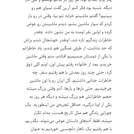
دیگه. شنبه بود فکر کنم آرین گفت نمیای هم رو
ببینیم؟ گفتم ماشینم خرابه تنو بیا، وقتی در رو باز
کردم که سوار ماشین بشم، دیدم ماشینش رو عوض
کرده و اولین نفر اومده به من نشون داده، چقدر
خاطرات زندگیم تازه شد، اونقدر خوشحال شدم براش
که حد نداشت، از طرفی غمگین هم شدم، یاد خاطراتم
با یکی از دوستان صمیمیم افتادم، منم وقتی ماشین
خریدم، بعد از خانواده رفتم پیش اون، اونم کلی ذوق
کرد، حتی چند روز بعدش با هم رفتیم سفر. چه
خاطرات جذابی داشتیم، کل ایران رو با اون ماشین
چرخیدیم، حتی بارها و بارها، آدم وقتی بزرگ میشه
حجم خاطراتش هم بزرگ میشه و دیگه هر روز به
یکی از اونا درگیره، حداقل تجربه‌ی من اینطوریه. یک
جورایی زندگی هم مثل تاریخ هست، مدام تکرار
میشه، فقط آدم‌های داستان عوض می‌شوند. بگذریم،
با هم رفتیم یک ناهار دلچسبی خوردیم به عنوان