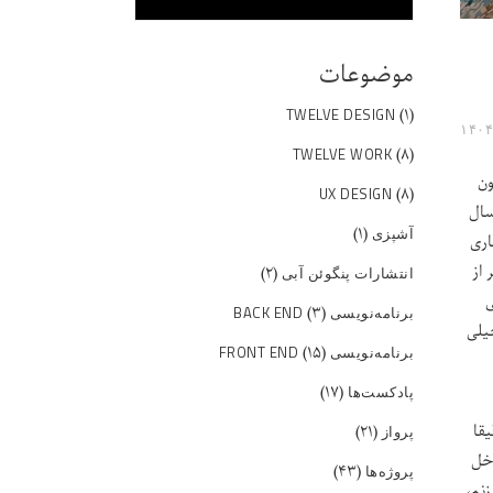
موضوعات
(۱)
TWELVE DESIGN
(۸)
TWELVE WORK
ون
(۸)
UX DESIGN
سال
(۱)
آشپزی
اری
 از
(۲)
انتشارات پنگوئن آبی
ی
(۳)
برنامه‌نویسی BACK END
خیلی
(۱۵)
برنامه‌نویسی FRONT END
(۱۷)
پادکست‌ها
قا
(۲۱)
پرواز
اخل
(۴۳)
پروژه‌ها
نم،