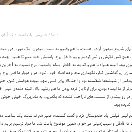
۰
عمومی
,
یادداشت
۱۵ آبان ۱۴۰۴
ا برای شروع میدون آزادی هست، با هم رفتیم به سمت میدون، یک دوری دور مید
ن، هیچ کس فکرش رو نمی‌کردیم بریم داخل برج، راستش خود منم تا همین چند 
 بود. البته همراه با غم و اندوه، به خاطر اینکه وضعیت برج نسبت به آخرین ب
زی رو گذاشتن کنار، نگهداری مجموعه اصلا خوب نبود، در و دیوار داخلی برج پر
حتی بعضی از شیشه‌ها شکسته بود و احتمالا برای کسی مهم نبوده عوضش کنن، حت
 از ما اومده بودن، برای اونا باز کرده بودن ما هم رفتیم بالا، البته دفعه‌ی قبلی 
وام در رو ببندم. از قسمت‌های ناراحت کننده که بگذریم، به مادربزرگ خیلی خوش
ندیده بود.
یم لیلی فیلش یاد هندوستان کرد و گفت گشنمه، صبر هم نداشت، یک ساعت دقی
ود که فلافل و سیب‌زمینی می‌خوام، همین موضوع باعث شد ما دوتا نرسیم بریم د
ه عنوان اختتامیه تور، بردمشون برج میلاد، از وضعیت برج میلاد دیگه حرفی نمی‌ز