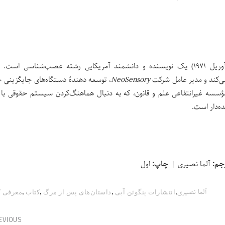
ادیوید ایگلمن (متولد ۲۵ آوریل ۱۹۷۱) یک نویسنده و دانشمند آمریکایی رشته عصب‌شناسی است.
ی‌کند و مدیر عامل شرکت
NeoSensory
، توسعه دهندهٔ دستگاه‌های جایگزینی
سه غیرانتفاعی علم و قانون، که به دنبال هماهنگ‌کردن سیستم حقوقی با 
ه‌دار است.
جم:
آلما نصیری |
چاپ:
اول
,
,
,
,
آلما نصیری
انتشارات پنگوئن آبی
داستان‌های پس از مرگ
کتاب
معرفی ک
EVIOUS