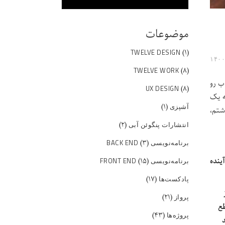
موضوعات
(۱)
TWELVE DESIGN
(۸)
TWELVE WORK
اب رو
(۸)
UX DESIGN
ه یک
(۱)
آشپزی
شتم،
(۲)
انتشارات پنگوئن آبی
(۳)
برنامه‌نویسی BACK END
(۱۵)
آینده
برنامه‌نویسی FRONT END
(۱۷)
پادکست‌ها
(۲۱)
پرواز
طع
(۴۳)
پروژه‌ها