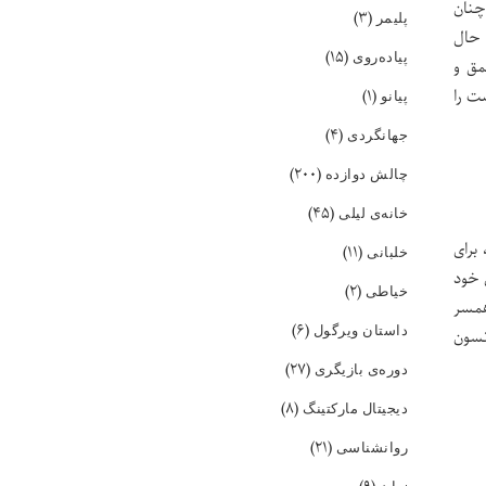
چنان
(۳)
پلیمر
 حال
(۱۵)
پیاده‌روی
مق و
(۱)
صت را
پیانو
(۴)
جهانگردی
(۲۰۰)
چالش دوازده
(۴۵)
خانه‌ی لیلی
نسون در پورتلند، اورگن متولد شد. وی در دانشگاه اورگن و دانشگاه استنفورد تحصیل کرد. در سال ۱۹۴۵، برای
(۱۱)
خلبانی
 به اوجا، کالیفرنیا رفت. در سال ۱۹۴۷ درمان خود
(۲)
خیاطی
همسر
(۶)
داستان ویرگول
نسون
(۲۷)
دوره‌ی بازیگری
(۸)
دیجیتال مارکتینگ
(۲۱)
روانشناسی