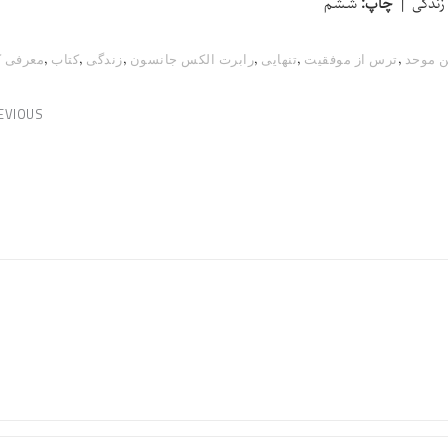
 زندگی |
چاپ:
ششم
,
,
,
,
,
,
ن موحد
ترس از موفقیت
تنهایی
رابرت الکس جانسون
زندگی
کتاب
معرفی ک
EVIOUS