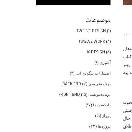
موضوعات
(۱)
TWELVE DESIGN
(۸)
TWELVE WORK
‌های
(۸)
UX DESIGN
کتاب
(۱)
آشپزی
بهتر
ه بود
(۲)
انتشارات پنگوئن آبی
(۳)
برنامه‌نویسی BACK END
(۱۵)
برنامه‌نویسی FRONT END
صحبت
(۱۷)
پادکست‌ها
رصتی
(۲۱)
پرواز
 حال
(۴۳)
طلای
پروژه‌ها