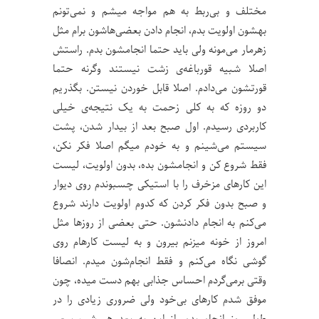
مختلف و بی‌ربط به هم مواجه میشم و نمی‌تونم
بهشون اولویت بدم، انجام دادن بعضی‌هاشون برام مثل
زهرمار می‌مونه ولی باید حتما انجامشون بدم. راستش
اصلا شبیه قورباغه‌ی زشت نیستند وگرنه حتما
قورتشون می‌دادم. اصلا قابل خوردن نیستن. بگذریم
دو روزه که به کلی زحمت به یک نتیجه‌ی خیلی
کاربردی رسیدم. اول صبح بعد از بیدار شدن، پشت
سیستم می‌شینم و به خودم میگم اصلا فکر نکن،
فقط شروع کن و انجامشون بده، بدون اولویت، لیست
این کارهای مزخرف را با استیکی چسبوندم روی دیوار
و صبح بدون فکر کردن که کدوم اولویت دارند شروع
می‌کنم به انجام‌ دادنشون. حتی بعضی از روزها مثل
امروز از خونه میزنم بیرون و به لیست کارهام روی
گوشی نگاه می‌کنم و فقط انجام‌شون میدم. انصافا
وقتی برمی‌گردم احساس جذابی بهم دست میده، چون
موفق شدم کارهای بی‌خود ولی ضروری زیادی را در
طول روز انجام بدم. از این به بعد هر شب سعی