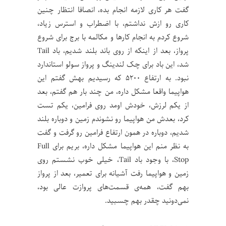
گفت هر کاری لازمه انجام بده، انصافا انتظار چنین
کاری رو ازش نداشتم، با اضطراب و استرس زیاد،
شروع کردم به انجام‌ کارها و مکالمه با برج برای شروع
پرواز، بعد از اینکه از روی باند بلند شدیم، باد Tail
شد، این باد برای چک لندینگ و پرواز سولو استاندارد
نبود. به ارتفاع ۵۲۰۰ که رسیدیم بهش گفتم این
هواپیما واقعا مشکل داره، من چند بار هم گفتم، بعد
از یکم لرزش، خودش اومد روی فرامین، یکم تست
کرد، بعدش من هواپیما رو نشوندم زمین و دوباره بلند
شدیم، دوباره در همون ارتفاع فرامین رو گرفت و گفت
به نظر منم این هواپیما مشکل داره، بریم برای Full
Stop، با وجود باد Tail، خیلی خوب نشستم روی
زمین و هواپیما رفت آشیانه برای تعمیر، بعد از پرواز
بهم گفت، همه‌ی قسمت‌های پروازت عالی بود،
نمی‌دونید چقدر بهم چسبید.