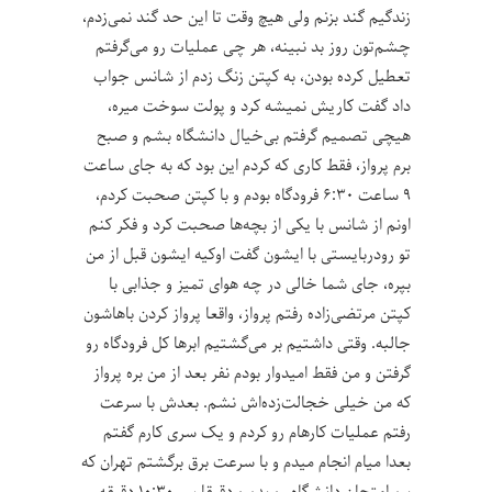
زندگیم گند بزنم ولی هیچ وقت تا این حد گند نمی‌زدم،
چشم‌تون روز بد نبینه، هر چی عملیات رو می‌گرفتم
تعطیل کرده بودن، به کپتن زنگ زدم از شانس جواب
داد گفت کاریش نمیشه کرد و پولت سوخت میره،
هیچی تصمیم گرفتم بی‌خیال دانشگاه بشم و صبح
برم پرواز، فقط کاری که کردم این بود که به جای ساعت
۹ ساعت ۶:۳۰ فرودگاه بودم و با کپتن صحبت کردم،
اونم از شانس با یکی از بچه‌ها صحبت کرد و فکر کنم
تو رودربایستی با ایشون گفت اوکیه ایشون قبل از من
بپره، جای شما خالی در چه هوای تمیز و جذابی با
کپتن مرتضی‌زاده رفتم پرواز، واقعا پرواز کردن باهاشون
جالبه. وقتی داشتیم بر می‌گشتیم ابرها کل فرودگاه رو
گرفتن و من فقط امیدوار بودم نفر بعد از من بره پرواز
که من خیلی خجالت‌زده‌اش نشم. بعدش با سرعت
رفتم عملیات کارهام رو کردم و یک سری کارم گفتم
بعدا میام انجام میدم و با سرعت برق برگشتم تهران که
برم امتحان دانشگاه رو بدم و دقیقا سر ۱۰:۳۰ دقیقه