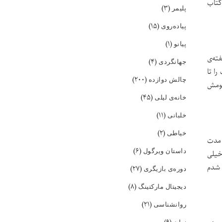
گذاشته بودم طی این چالش هر هفته یک کتاب بخونم، یعنی در مجموع ۱۲ کتاب که خدا رو شکر موفق شدم تا به امروز این ۱۲ کتاب
(۳)
پلیمر
(۱۵)
پیاده‌روی
(۱)
پیانو
ا آخرین هفته‌ی
(۴)
جهانگردی
وع ۲۲۵ فیلم از این لیست را تا
(۲۰۰)
چالش دوازده
مومش
(۴۵)
خانه‌ی لیلی
(۱۱)
خلبانی
(۲)
خیاطی
 مدت
(۶)
داستان ویرگول
خیلی
 شدم
(۲۷)
دوره‌ی بازیگری
(۸)
دیجیتال مارکتینگ
(۲۱)
روانشناسی