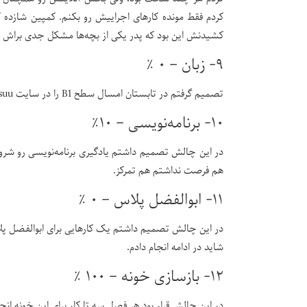
کردم فقط مونده کارهای اجراییش رو بکنم. کمپین شازده 
کشیدنش این بود که پدر یکی از بچه‌ها مشکل جدی براش پی
۹- زبان – ۰ ٪
تصمیم گرفتم در تابستان امسال سطح B1 را در سایت Busuu تموم کنم که متاسفانه هیچ تلاشی براش نکردم.
۱۰- برنامه‌نویسی – ۱۰٪
در این چالش تصمیم داشتم یادگیری برنامه‌نویسی رو شروع
هم فرصت نداشتم هم تمرکز.
۱۱- ابوالفضل پلاس – ۰ ٪
در این چالش تصمیم داشتم یک کارهایی برای ابوالفضل پلا
شاید در ادامه انجام دادم.
۱۲- بازسازی خونه – ۱۰۰ ٪
در این چالش قرار بود هر فصل سه تا کار برای این خونه ان