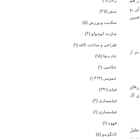
(۹)
زبان
ور هم
ی رو
(۳۵)
سفر
همین
(۵)
سلامت و ورزش
(۶)
شازده کوچولو
(۱)
طراحی و ساخت کافه
ر از
(۱۵)
عادت‌ها
(۱)
عکاسی
(۱,۴۱۳)
عمومی
‌های
(۲۹۱)
فیلم
 کار
(۲)
فیلمسازی
(۱)
فیلمسازی
(۱)
قهوه
عطیل
(۵)
کانگونیو
درست