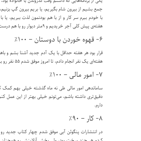
یکی از برنامه‌هایی که داشتم وقت گذروندن با خانواده بود،
جمع بشیم از بیرون شام بگیریم، یا بریم بیرون گپ‌ بزنیم،
با خودم ببرم سر کار و از با هم بودنمون لذت ببریم، یا 
هفته‌ی پیش کلی آجر خریدیم و ۹متر دیوار رو با هم درست کردیم، باوجودیکه هیچ کدوم بلد نبودیم.
۶- قهوه خوردن با دوستان – ۱۰۰٪
قرار بود هر هفته حداقل با یک آدم جدید آشنا بشم و باهاش
هفته‌ای یک نفر انجام دادم، تا امروز موفق شدم ۵۵ نفر رو ببینم، که از این تعداد ۱۴ نفرشون رو برای بار اول می‌دیدم و این خیلی جذاب بود.
۷- امور مالی – ۱۰۰٪
ساماندهی امور مالی طی نه ماه گذشته خیلی بهم کمک کر
دقیق‌تری داشته باشم، می‌تونم خیلی بهتر از این عمل کنم 
دارم.
۸- کار – ۹۰٪
در انتشارات پنگوئن آبی موفق شدم چهار کتاب جدید رو چا
کردم هر چند سخت بود، ولی بخش آنلاینش رو همچنان نگه