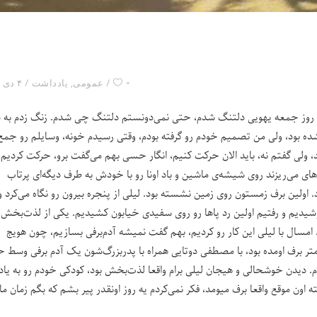
۰
عمومی
,
یادداشت
۴ دی ۱۴۰۱
 روز جمعه یهویی دلتنگ شدم، حتی نمی‌دونستم دلتنگ چی شدم. زنگ زدم به د
 بود، ولی من تصمیم خودم رو گرفته بودم، وقتی رسیدم خونه، وسایلم رو جمع
، ولی گفتم نه، باید الان حرکت کنیم، انگار حسی بهم می‌گفت برو، حرکت کردیم،
های می‌ریزند روی شیشه‌ی ماشین و باد اونا رو با خودش به طرف دیگه‌ای پرتاب
اولین برف زمستون روی زمین نشسته بود. لیلی از پنجره بیرون رو نگاه می‌کرد و
پوشیدیم و رفتیم اولین رد پاها رو روی سفیدی خیابون کشیدیم. یکی از لذت‌بخش‌
. امسال با لیلی این کار رو کردیم، بهم گفت نمیشه آدم‌برفی بسازیم، چون هویج
یدم و رفتیم خونه، تا صبح بیشتر از ۲۰ سانتی‌متر برف اومده بود، با مصطفی دوتایی همراه با پدربزرگ‌شون یک آدم برفی وس
دیدن خوشحالی و هیجان لیلی برام واقعا لذت‌بخش بود، کودکی خودم رو به یاد
اون موقع واقعا برف میومد، فکر نمی‌کردم یه روز اونقدر پیر بشم که بگم زمان ما