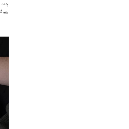
چند ر
یهو گ